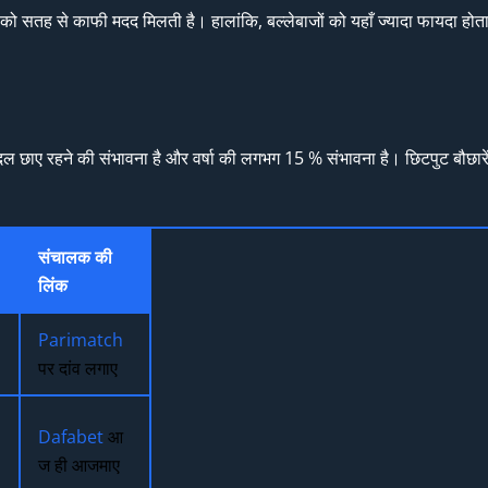
बाजों को सतह से काफी मदद मिलती है। हालांकि, बल्लेबाजों को यहाँ ज्यादा फायदा ह
दल छाए रहने की संभावना है और वर्षा की लगभग 15 % संभावना है। छिटपुट बौछारें ख
संचालक की
लिंक
Parimatch
पर दांव लगाए
Dafabet
आ
ज ही आजमाए