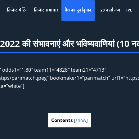
क्रिकेट बेटिंग
क्रिकेट समाचार
मैच का पूर्वानुमान
T20 वर्ल्ड कप
IPL
कप 2022 की संभावनाएं और भविष्यवाणियां (10 
=”” odds1=”1.80″ team11=”4828″ team21=”4713″
tips/parimatch.jpeg” bookmaker1=”parimatch” url1=”https:
ta=”white”]
Contents
[
show
]