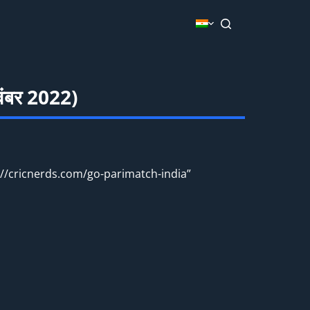
नवंबर 2022)
//cricnerds.com/go-parimatch-india”