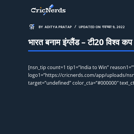
S
k
i
BY
ADITYA PRATAP
UPDATED ON
नवम्बर 9, 2022
p
t
भारत बनाम इंग्लैंड – टी20 विश्व 
o
c
o
[nsn_tip count=1 tip1=”India to Win” reason1
n
logo1=”https://cricnerds.com/app/uploads/nsn
t
target=”undefined” color_cta=”#000000″ text_c
e
n
t